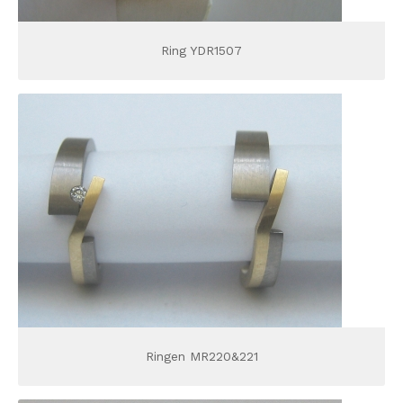
Ring YDR1507
Ringen MR220&221