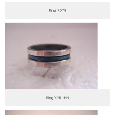
Ring R678
Ring YDR 1144