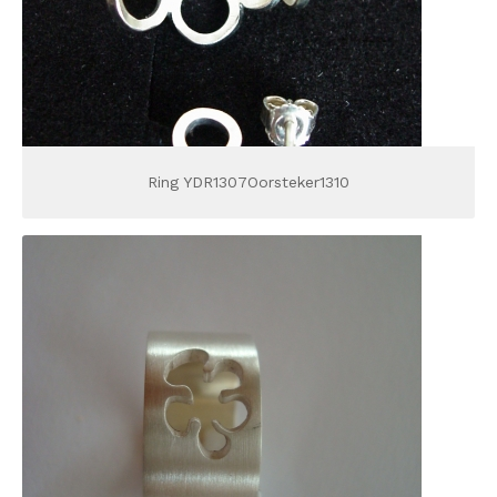
Ring YDR1307Oorsteker1310