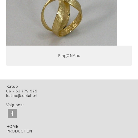
RingONAau
Katoo
06 - 53 779 575
katoo@xs4all.nl
Volg ons:
HOME
PRODUCTEN