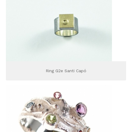
Ring G2e Santi Capó