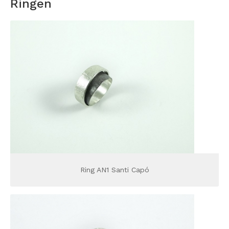
Ringen
Ring AN1 Santi Capó