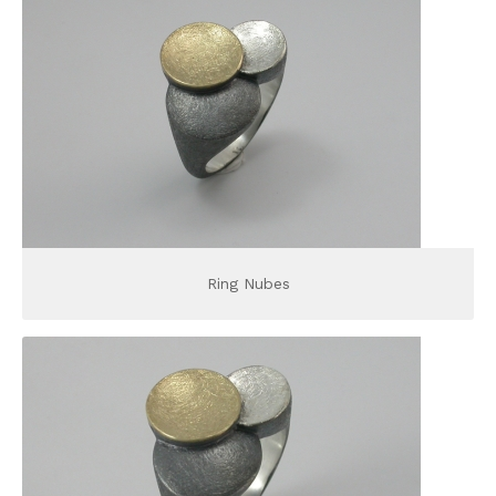
Ring Nubes