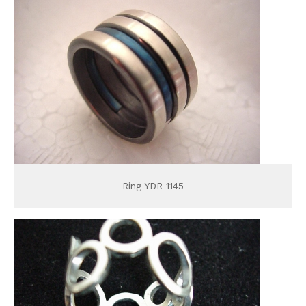
Ring YDR 1145