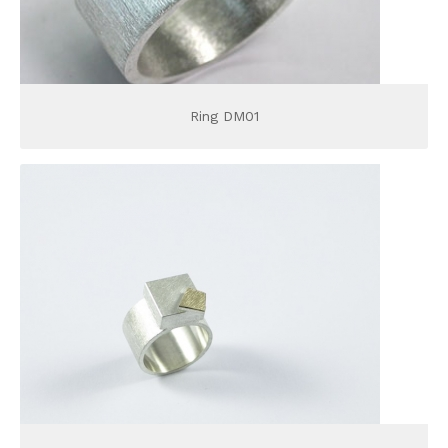
Ring DM01