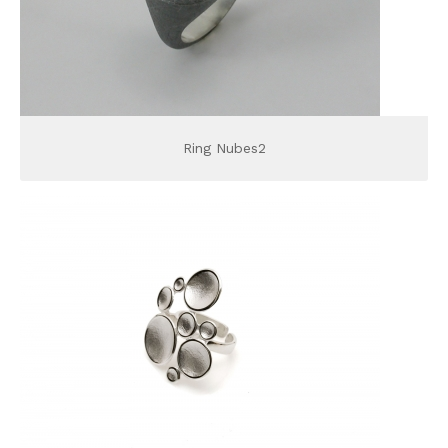
Ring Nubes2